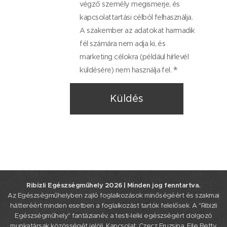
végző személy megismerje, és
kapcsolattartási célból felhasználja.
A szakember az adatokat harmadik
fél számára nem adja ki, és
marketing célokra (például hírlevél
küldésére) nem használja fel.
Küldés
Ribizli Egészségműhely 2026 | Minden jog fenntartva.
Az Egészségműhelyben zajló foglalkozások minőségéért és szakmai
hátteréért minden esetben a foglalkozást tartók felelősek. A "Ribizli
Egészségműhely" fantázianév, a testi-lelki egészségért dolgozó
munkatársak közösségét jelöli. Kapcsolat: Czecz Fruzsina, File Betty,