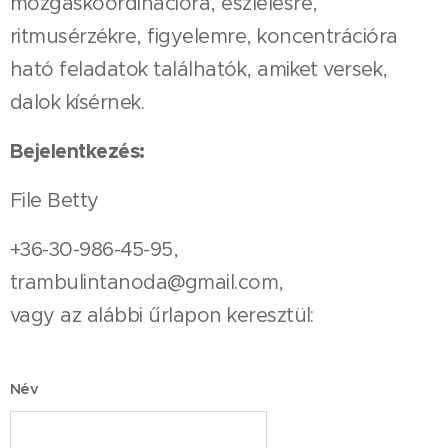
mozgáskoordinációra, észlelésre,
ritmusérzékre, figyelemre, koncentrációra
ható feladatok találhatók, amiket versek,
dalok kísérnek.
Bejelentkezés:
File Betty
+36-30-986-45-95,
trambulintanoda@gmail.com,
vagy az alábbi űrlapon keresztül:
Név