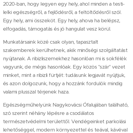
2020-ban, hogy legyen egy hely, ahol minden a testi-
lelki egészségről, a fejlődésről, a feltöltődésről szól.
Egy hely, ami összeköt. Egy hely, ahova ha belépsz,
elfogadás, támogatás és jó hangulat vesz körül.
Munkatársaink közé csak olyan, tapasztalt
szakemberek kerülhetnek, akik minőségi szolgáltatást
nyújtanak. A ribizliszemekhez hasonlóan mi is sokfélék
vagyunk, de mégis hasonlóak. Egy közös "szár" vezet
minket, mint a ribizli fürtjét: tudásunk legjavát nyújtjuk,
és azon dolgozunk, hogy a hozzánk fordulók mindig
valami plusszal térjenek haza.
Egészségműhelyünk Nagykovácsi Ófalujában található,
szó szerint néhány lépésre a csodálatos
természetvédelmi területtől. Vendégeinket parkolási
lehetőséggel, modern környezettel és teával, kávéval